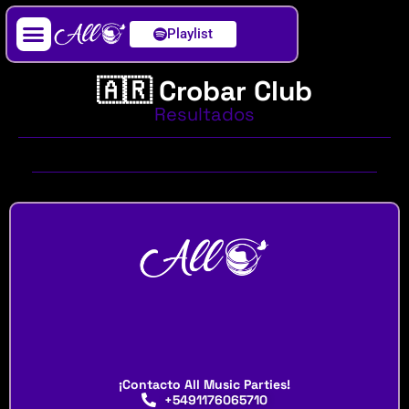
Playlist
Artista / DJ
🇦🇷 Crobar Club
Resultados
¡Contacto All Music Parties!
+5491176065710