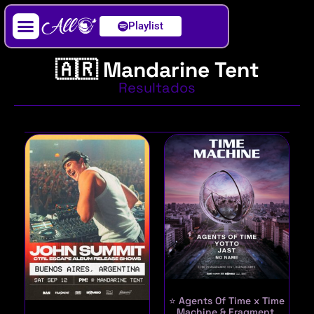
Playlist
Artista / DJ
🇦🇷 Mandarine Tent
Resultados
⭐ Agents Of Time x Time
Machine & Fragment,