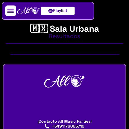
Playlist
Artista / DJ
🇲🇽 Sala Urbana
Resultados
¡Contacto All Music Parties!
+5491176065710