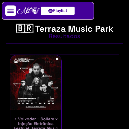
Playlist
Artista / DJ
🇧🇷 Terraza Music Park
Resultados
⭐ Volkoder + Sollare x
Injeção Eletrônica
Festival, Terraza Music