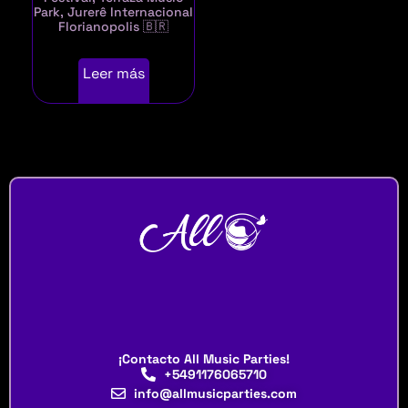
Park, Jurerê Internacional
Florianopolis 🇧🇷
Leer más
¡Contacto All Music Parties!
+5491176065710
info@allmusicparties.com