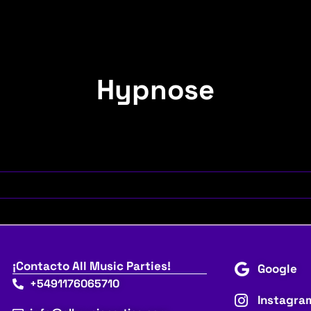
Hypnose
¡Contacto All Music Parties!
Google
+5491176065710
Instagra