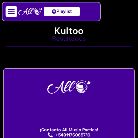
Playlist
Artista / DJ
Kultoo
Resultados
¡Contacto All Music Parties!
+5491176065710