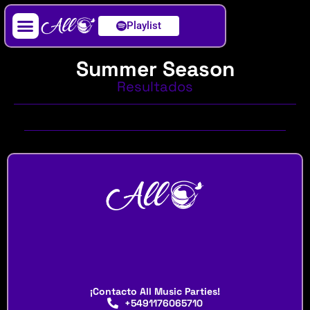
Playlist
Artista / DJ
Summer Season
Resultados
¡Contacto All Music Parties!
+5491176065710