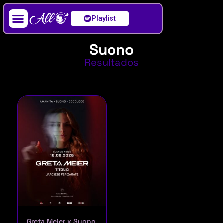
Playlist
Artista / DJ
Suono
Resultados
Greta Meier x Suono,