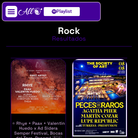
Playlist
Artista / DJ
Rock
Resultados
⭐ Rhye + Paax + Valentin
Huedo x Ad Sidera
Semper Festival, Bocas
del Toro, Panamá 🇵🇦