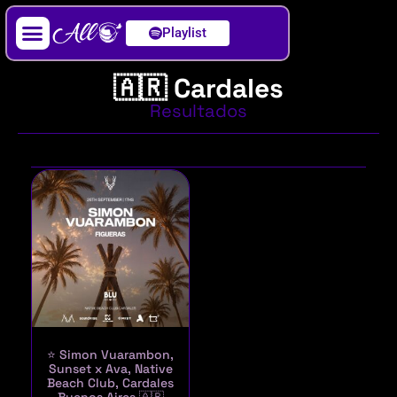
Playlist
Artista / DJ
🇦🇷 Cardales
Resultados
⭐ Simon Vuarambon,
Sunset x Ava, Native
Beach Club, Cardales
Buenos Aires 🇦🇷