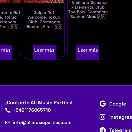
⭐ Emiliano Demarco
x Elements, Club
The Bow, Costanera
rnon x Not
Gulp x Not
Buenos Aires 🇦🇷
e, Tokyo
Welcome, Tokyo
ostanera
Club, Costanera
ires 🇦🇷
Buenos Aires 🇦🇷
r más
Leer más
Leer más
¡Contacto All Music Parties!
Google
+5491176065710
Instagra
info@allmusicparties.com
Telegram