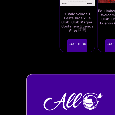
Edu Imbe
⭐ Valdovinos +
Welcom
Festa Bros x Le
Club, C
Club, Club Magna,
Buenos A
Costanera Buenos
Aires 🇦🇷
Leer más
Lee