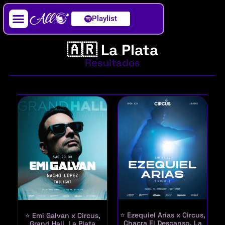
Playlist
Artista / DJ
🇦🇷 La Plata
Resultados
⭐ Ezequiel Arias x Circus,
⭐ Emi Galvan x Circus,
Chacra El Descanso, La
Grand Hall, La Plata