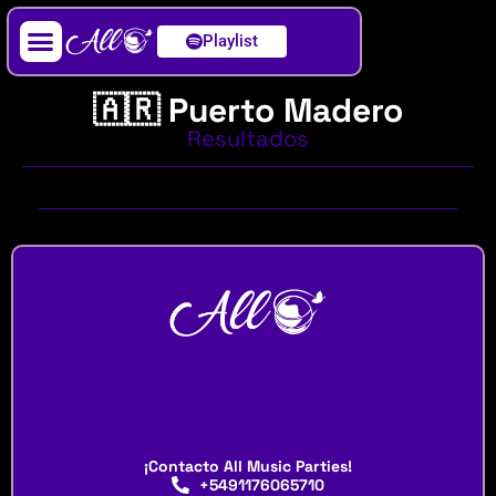
Playlist
Artista / DJ
🇦🇷 Puerto Madero
Resultados
¡Contacto All Music Parties!
+5491176065710