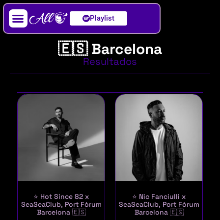
Playlist
Artista / DJ
🇪🇸 Barcelona
Resultados
⭐ Hot Since 82 x
⭐ Nic Fanciulli x
SeaSeaClub, Port Fòrum
SeaSeaClub, Port Fòrum
Barcelona 🇪🇸
Barcelona 🇪🇸