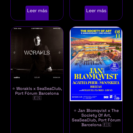
Leer más
Leer más
⭐ Worakls x SeaSeaClub,
Port Fòrum Barcelona
🇪🇸
⭐ Jan Blomqvist x The
Society Of Art,
SeaSeaClub, Port Fòrum
Barcelona 🇪🇸