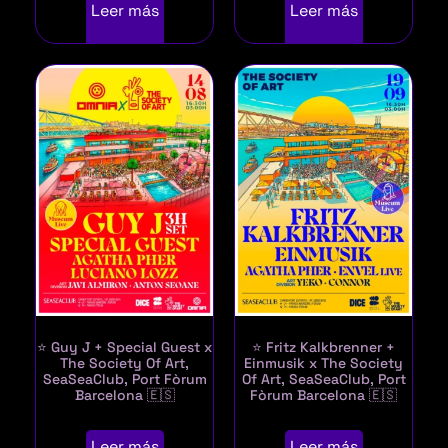
Leer más
Leer más
⭐ Guy J + Special Guest x
⭐ Fritz Kalkbrenner +
The Society Of Art,
Einmusik x The Society
SeaSeaClub, Port Fòrum
Of Art, SeaSeaClub, Port
Barcelona 🇪🇸
Fòrum Barcelona 🇪🇸
Leer más
Leer más