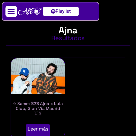
Playlist
Artista / DJ
Ajna
Resultados
⭐ Samm B2B Ajna x Lula
Club, Gran Vía Madrid
🇪🇸
Leer más