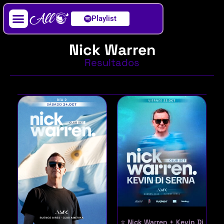
Playlist
Artista / DJ
Nick Warren
Resultados
⭐ Nick Warren + Kevin Di