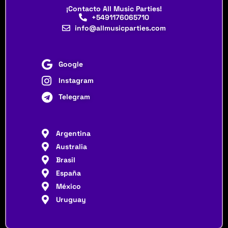
¡Contacto All Music Parties!
+5491176065710
info@allmusicparties.com
Google
Instagram
Telegram
Argentina
Australia
Brasil
España
México
Uruguay