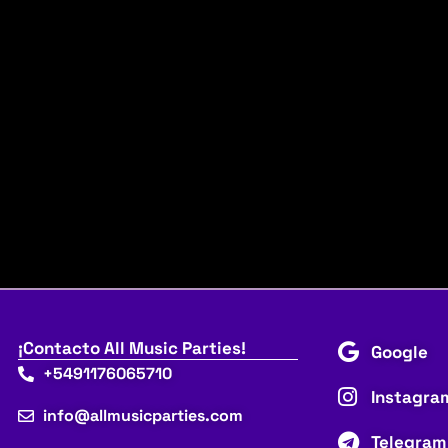
¡Contacto All Music Parties!
Google
+5491176065710
Instagra
info@allmusicparties.com
Telegram