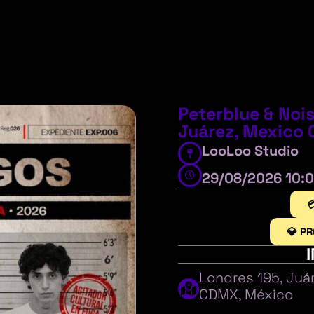
Peterblue & Nois
Juárez, Mexico C
LooLoo Studio
29/08/2026 10:

💎 P
Londres 195, Juá
CDMX, México