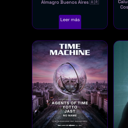
Calu
Almagro Buenos Aires 🇦🇷
Cos
Leer más