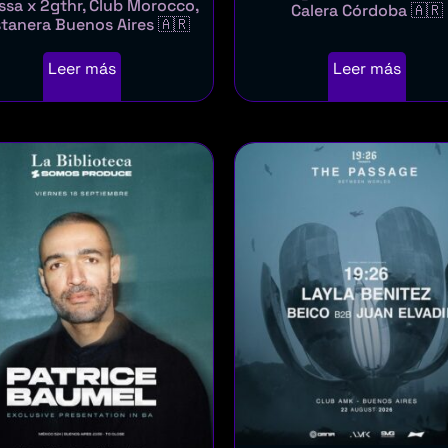
ssa x 2gthr, Club Morocco,
Calera Córdoba 🇦🇷
tanera Buenos Aires 🇦🇷
Leer más
Leer más