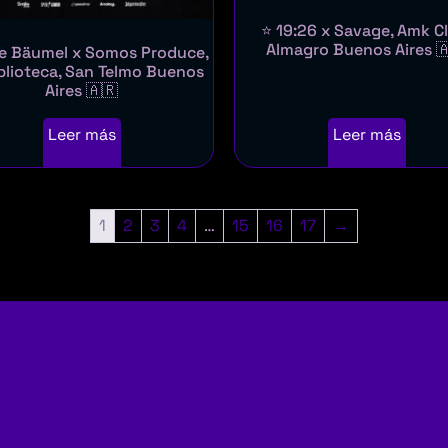
⭐ 19:26 x Savage, Amk C
Almagro Buenos Aires 
ce Bäumel x Somos Produce,
blioteca, San Telmo Buenos
Aires 🇦🇷
Leer más
Leer más
1
2
3
4
…
15
16
17
→