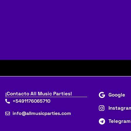
¡Contacto All Music Parties!
Google
+5491176065710
Instagra
info@allmusicparties.com
Telegram