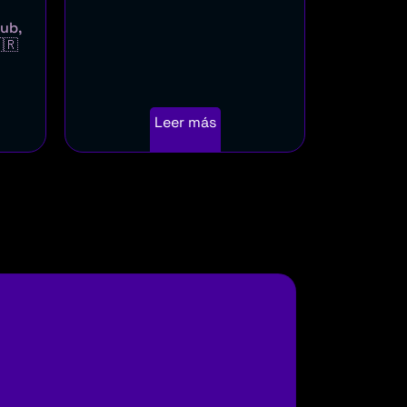
lub,
🇷
Leer más