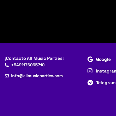
¡Contacto All Music Parties!
Google
+5491176065710
Instagra
info@allmusicparties.com
Telegram