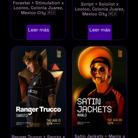
Forester + Stimulation x
Script + Soloiist x
Looloo, Colonia Juarez,
Looloo, Colonia Juarez,
Mexico City 🇲🇽
Mexico City 🇲🇽
Leer más
Leer más
Satin Jackets + Manlo x
Ranger Trucco + Saroto x