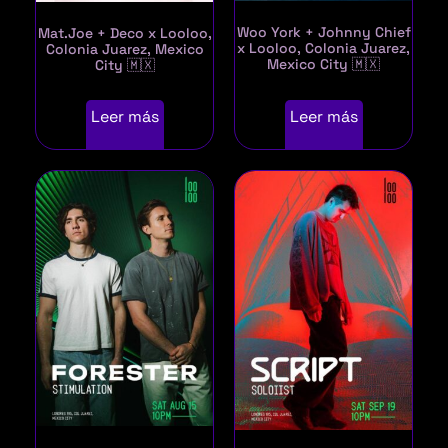
Woo York + Johnny Chief
Mat.Joe + Deco x Looloo,
x Looloo, Colonia Juarez,
Colonia Juarez, Mexico
Mexico City 🇲🇽
City 🇲🇽
Leer más
Leer más