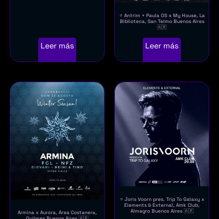
⭐ Antrim + Paula OS x My House, La
Biblioteca, San Telmo Buenos Aires
🇦🇷
Leer más
Leer más
⭐ Joris Voorn pres. Trip To Galaxy x
Elements & External, Amk Club,
Almagro Buenos Aires 🇦🇷
Armina x Aurora, Area Costanera,
Quilmes Buenos Aires 🇦🇷