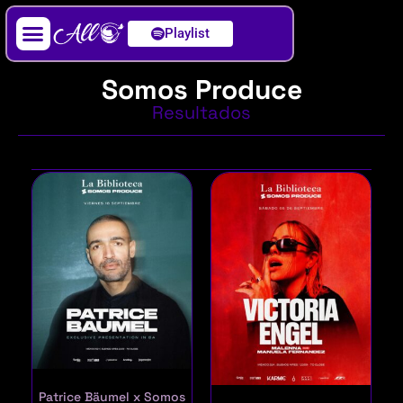
Playlist
Artista / DJ
Somos Produce
Resultados
Patrice Bäumel x Somos