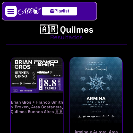
Playlist
Artista / DJ
🇦🇷 Quilmes
Resultados
Brian Gros + Franco Smith
x Broken, Area Costanera,
Quilmes Buenos Aires 🇦🇷
Armina x Aurora, Area