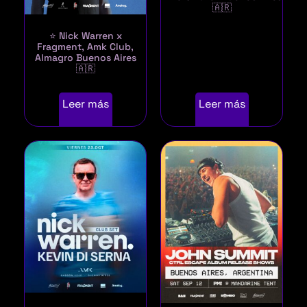
🇦🇷
⭐ Nick Warren x
Fragment, Amk Club,
Almagro Buenos Aires
🇦🇷
Leer más
Leer más