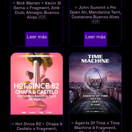
⭐ Nick Warren + Kevin Di
⭐ John Summit x Pm
Serna x Fragment, Amk
Open Air, Mandarine Tent,
Club, Almagro Buenos
Costanera Buenos Aires
Aires 🇦🇷
🇦🇷
Leer más
Leer más
⭐ Agents Of Time x Time
⭐ Hot Since 82 + Chapa &
Machine & Fragment,
Castelo x Fragment,