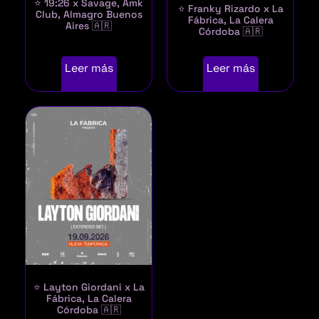
⭐ 19:26 x Savage, Amk
⭐ Franky Rizardo x La
Club, Almagro Buenos
Fábrica, La Calera
Aires 🇦🇷
Córdoba 🇦🇷
Leer más
Leer más
⭐ Layton Giordani x La
Fábrica, La Calera
Córdoba 🇦🇷