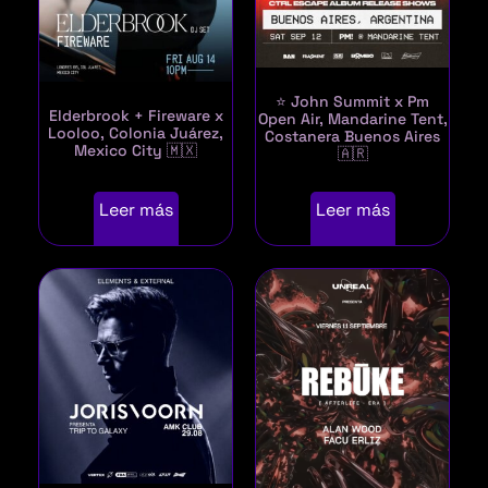
⭐ John Summit x Pm
Elderbrook + Fireware x
Open Air, Mandarine Tent,
Looloo, Colonia Juárez,
Costanera Buenos Aires
Mexico City 🇲🇽
🇦🇷
Leer más
Leer más