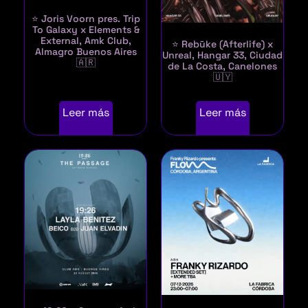
⭐ Joris Voorn pres. Trip
To Galaxy x Elements &
External, Amk Club,
⭐ Rebūke (Afterlife) x
Almagro Buenos Aires
Unreal, Hangar 33, Ciudad
🇦🇷
de La Costa, Canelones
🇺🇾
Leer más
Leer más