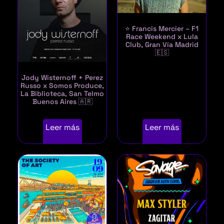
⭐ Francis Mercier – F1
Race Weekend x Lula
Club, Gran Vía Madrid
🇪🇸
Jody Wisternoff + Perez
Russo x Somos Produce,
La Biblioteca, San Telmo
Buenos Aires 🇦🇷
Leer más
Leer más