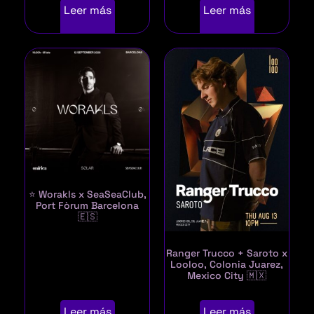
Leer más
Leer más
⭐ Worakls x SeaSeaClub,
Port Fòrum Barcelona
🇪🇸
Ranger Trucco + Saroto x
Looloo, Colonia Juarez,
Mexico City 🇲🇽
Leer más
Leer más