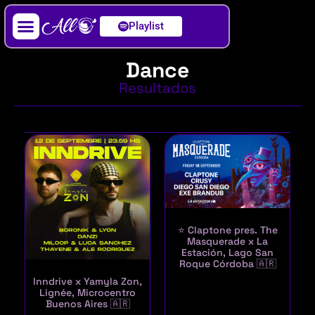
Playlist
Artista / DJ
Dance
Resultados
⭐ Claptone pres. The
Masquerade x La
Estación, Lago San
Roque Córdoba 🇦🇷
Inndrive x Yamyla Zon,
Lignée, Microcentro
Buenos Aires 🇦🇷