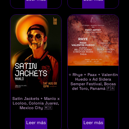
⭐ Rhye + Paax + Valentin
Huedo x Ad Sidera
Semper Festival, Bocas
del Toro, Panamá 🇵🇦
Satin Jackets + Manlo x
Looloo, Colonia Juarez,
Mexico City 🇲🇽
Leer más
Leer más