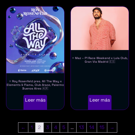
⭐ Maz – F1 Race Weekend x Lula Club,
Gran Vía Madrid 🇪🇸
⭐ Roy Rosenfeld pres. All The Way x
Elements & Flama, Club Araoz, Palermo
Buenos Aires 🇦🇷
Leer más
Leer más
←
1
2
3
4
5
…
13
14
15
→