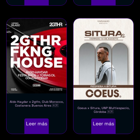
Aldo Haydar x 2gthr, Club Morocco,
Costanera Buenos Aires 🇦🇷
Coeus x Situra, UNP Multiespacio,
Córdoba 🇦🇷
Leer más
Leer más