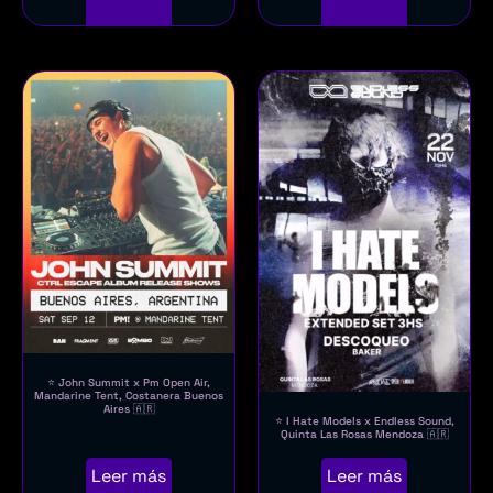
⭐ John Summit x Pm Open Air,
Mandarine Tent, Costanera Buenos
Aires 🇦🇷
⭐ I Hate Models x Endless Sound,
Quinta Las Rosas Mendoza 🇦🇷
Leer más
Leer más