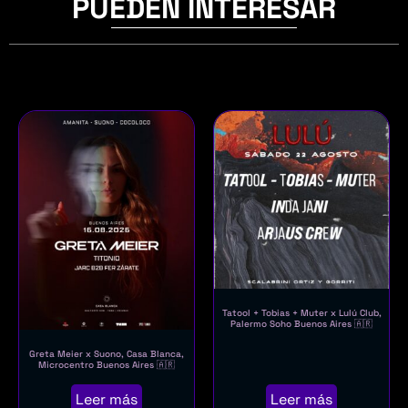
PUEDEN INTERESAR
Tatool + Tobias + Muter x Lulú Club,
Palermo Soho Buenos Aires 🇦🇷
Greta Meier x Suono, Casa Blanca,
Microcentro Buenos Aires 🇦🇷
Leer más
Leer más