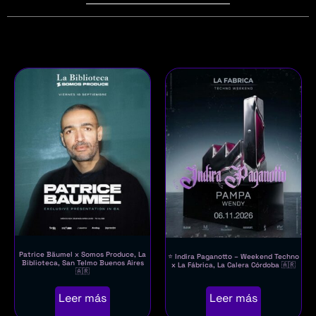
Patrice Bäumel x Somos Produce, La
⭐ Indira Paganotto – Weekend Techno
Biblioteca, San Telmo Buenos Aires
x La Fábrica, La Calera Córdoba 🇦🇷
🇦🇷
Leer más
Leer más