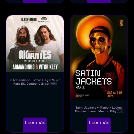
⭐ Armandinho + Vitor Kley x Music
Park BC, Camboriú Brasil 🇧🇷
Satin Jackets + Manlo x Looloo,
Colonia Juarez, Mexico City 🇲🇽
Leer más
Leer más