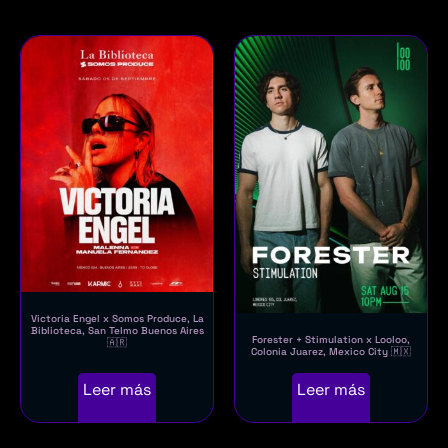
Victoria Engel x Somos Produce, La
Biblioteca, San Telmo Buenos Aires
Forester + Stimulation x Looloo,
🇦🇷
Colonia Juarez, Mexico City 🇲🇽
Leer más
Leer más