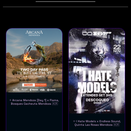
⭐ Arcana Mendoza [Day 1] x Flama,
Bosques Cacheuta Mendoza 🇦🇷
⭐ I Hate Models x Endless Sound,
Quinta Las Rosas Mendoza 🇦🇷