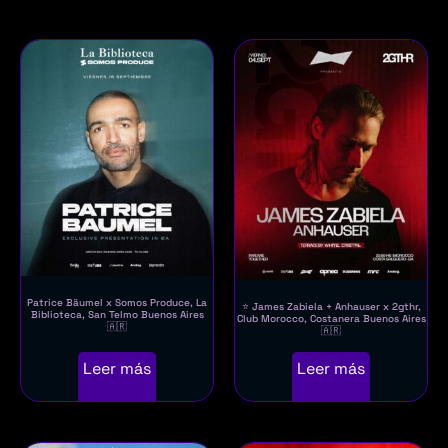
Patrice Bäumel x Somos Produce, La
⭐ James Zabiela + Anhauser x 2gthr,
Biblioteca, San Telmo Buenos Aires
Club Morocco, Costanera Buenos Aires
🇦🇷
🇦🇷
Leer más
Leer más