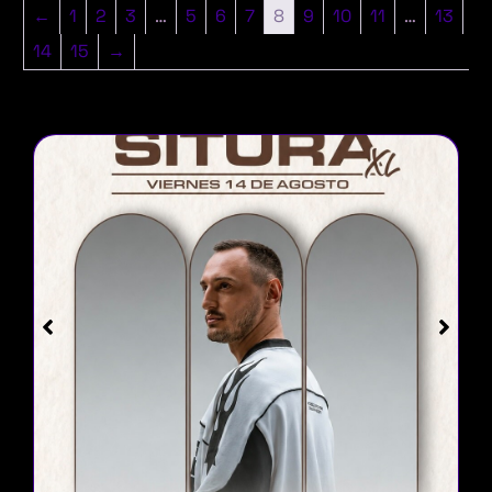
←
1
2
3
…
5
6
7
8
9
10
11
…
13
14
15
→