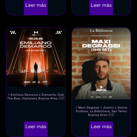
Leer más
Leer más
⭐ Emiliano Demarco x Elements, Club
The Bow, Costanera Buenos Aires 🇦🇷
⭐ Maxi Degrassi + Jazmin x Somos
Produce, La Biblioteca, San Telmo
Buenos Aires 🇦🇷
Leer más
Leer más