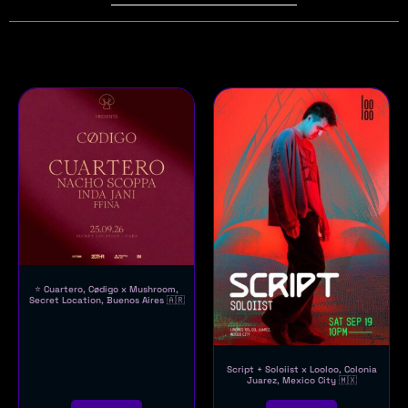
⭐ Cuartero, Cødigo x Mushroom,
Secret Location, Buenos Aires 🇦🇷
Script + Soloiist x Looloo, Colonia
Juarez, Mexico City 🇲🇽