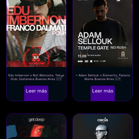
Edu Imbernon x Not Welcome, Tokyo
⭐ Adam Sellouk x Elements, Palacio
Club, Costanera Buenos Aires 🇦🇷
Alsina Buenos Aires 🇦🇷
Leer más
Leer más