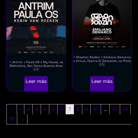
⭐ Stephan Bodzin + Emiliano Demarco
x Circus, Chacra El Descanso, La Plata
⭐ Antrim + Paula OS x My House, La
🇦🇷
Biblioteca, San Telmo Buenos Aires
🇦🇷
Leer más
Leer más
←
1
2
3
4
5
6
7
8
9
10
…
13
14
15
→