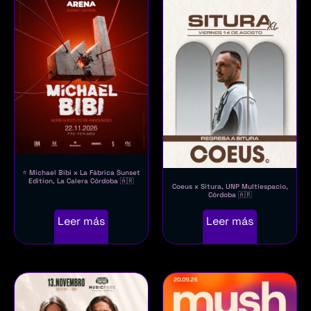
⭐ Michael Bibi x La Fábrica Sunset
Edition, La Calera Córdoba 🇦🇷
Coeus x Situra, UNP Multiespacio,
Córdoba 🇦🇷
Leer más
Leer más