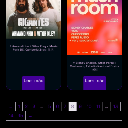
⭐ Armandinho + Vitor Kley x Music
Park BC, Camboriú Brasil 🇧🇷
⭐ Sidney Charles, After Party x
Mushroom, Estadio Nacional Ezeiza
🇦🇷
Leer más
Leer más
←
1
2
3
…
5
6
7
8
9
10
11
…
13
14
15
→