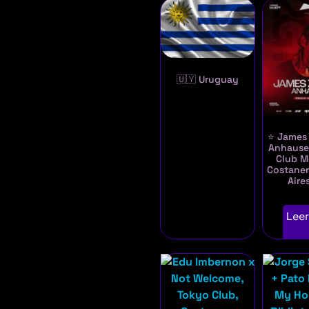
🇺🇾 Uruguay
⭐ James 
Anhauser
Club M
Costane
Aire
Lee