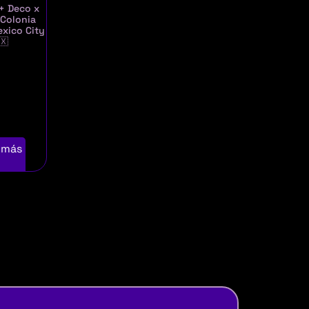
+ Deco x
 Colonia
exico City
🇽
 más