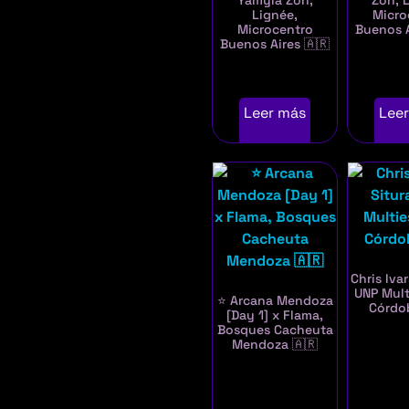
Yamyla Zon,
Zon, 
Lignée,
Micro
Microcentro
Buenos A
Buenos Aires 🇦🇷
Leer más
Lee
Chris Ivar
UNP Mult
⭐ Arcana Mendoza
Córdo
[Day 1] x Flama,
Bosques Cacheuta
Mendoza 🇦🇷