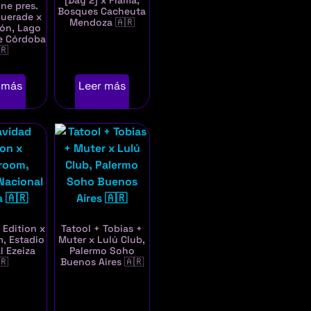
[Day 2] x Flama,
ne pres.
Bosques Cacheuta
uerade x
Mendoza 🇦🇷
ión, Lago
e Córdoba
🇷
 más
Leer más
 Edition x
Tatool + Tobias +
, Estadio
Muter x Lulú Club,
l Ezeiza
Palermo Soho
🇷
Buenos Aires 🇦🇷