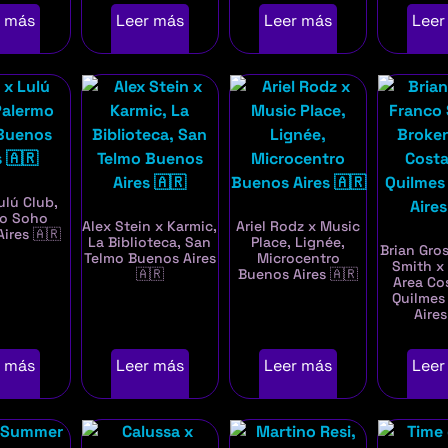
r más
Leer más
Leer más
Leer
ulú Club,
mo Soho
Alex Stein x Karmic,
Ariel Rodz x Music
ires 🇦🇷
La Biblioteca, San
Place, Lignée,
Brian Gro
Telmo Buenos Aires
Microcentro
Smith x
🇦🇷
Buenos Aires 🇦🇷
Area Co
Quilmes
Aires
r más
Leer más
Leer más
Leer