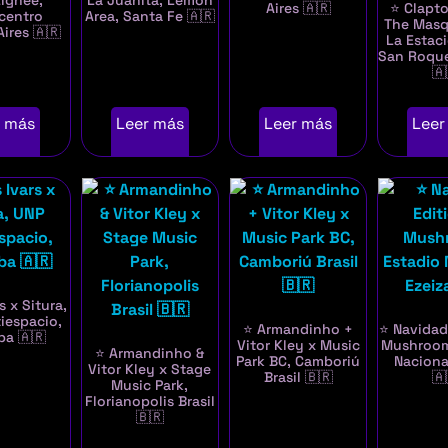
Lignée,
La Juanita, Lemon
Aires 🇦🇷
⭐ Clapto
centro
Area, Santa Fe 🇦🇷
The Masq
ires 🇦🇷
La Estac
San Roqu
🇦
r más
Leer más
Leer más
Leer
s x Situra,
iespacio,
⭐ Armandinho +
⭐ Navidad
ba 🇦🇷
Vitor Kley x Music
Mushroom
⭐ Armandinho &
Park BC, Camboriú
Naciona
Vitor Kley x Stage
Brasil 🇧🇷
🇦
Music Park,
Florianopolis Brasil
🇧🇷