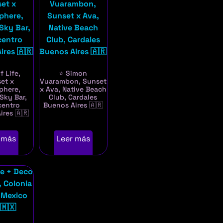
f Life,
⭐ Simon
et x
Vuarambon, Sunset
phere,
x Ava, Native Beach
Sky Bar,
Club, Cardales
centro
Buenos Aires 🇦🇷
ires 🇦🇷
 más
Leer más