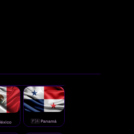
🇵🇦 Panamá
México