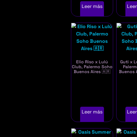
Leer más
Lee
Elio Riso x Lulú
Guti x L
Club, Palermo Soho
Paler
Buenos Aires 🇦🇷
Buenos A
Leer más
Lee