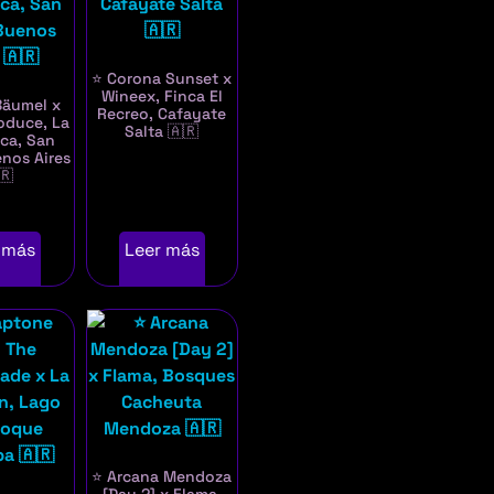
⭐ Corona Sunset x
Wineex, Finca El
Bäumel x
Recreo, Cafayate
oduce, La
Salta 🇦🇷
eca, San
nos Aires
🇷
 más
Leer más
⭐ Arcana Mendoza