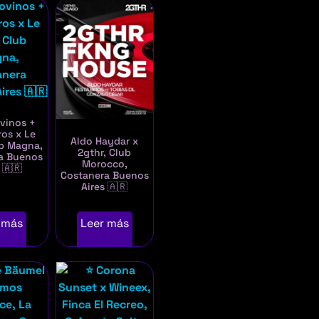
vinos +
ros x Le
Aldo Haydar x
ub Magna,
2gthr, Club
a Buenos
Morocco,
 🇦🇷
Costanera Buenos
Aires 🇦🇷
 más
Leer más