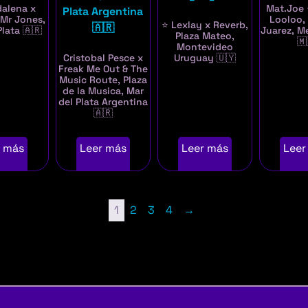
alena x
Mat.Joe 
 Mr Jones,
Looloo,
⭐ Lexlay x Reverb,
Plata 🇦🇷
Juarez, M
Plaza Mateo,
🇲
Montevideo
Cristobal Pesce x
Uruguay 🇺🇾
Freak Me Out & The
Music Route, Plaza
de la Musica, Mar
del Plata Argentina
🇦🇷
r más
Leer más
Leer más
Leer
1
2
3
4
→