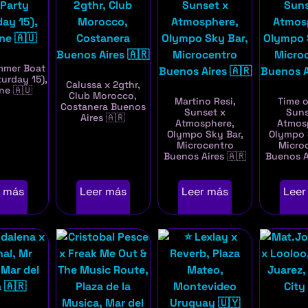
mmer Boat
turday 15),
Calussa x 2gthr,
ne 🇦🇺
Club Morocco,
Martino Resi,
Time o
Costanera Buenos
Sunset x
Suns
Aires 🇦🇷
Atmosphere,
Atmos
Olympo Sky Bar,
Olympo 
Microcentro
Micro
Buenos Aires 🇦🇷
Buenos A
r más
Leer más
Leer más
Leer