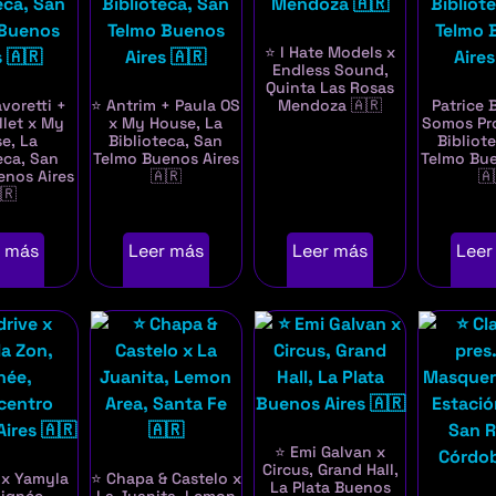
⭐ I Hate Models x
Endless Sound,
Quinta Las Rosas
voretti +
⭐ Antrim + Paula OS
Mendoza 🇦🇷
Patrice 
llet x My
x My House, La
Somos Pr
e, La
Biblioteca, San
Bibliot
eca, San
Telmo Buenos Aires
Telmo Bue
enos Aires
🇦🇷
🇦
🇷
r más
Leer más
Leer más
Leer
⭐ Emi Galvan x
Circus, Grand Hall,
 x Yamyla
⭐ Chapa & Castelo x
La Plata Buenos