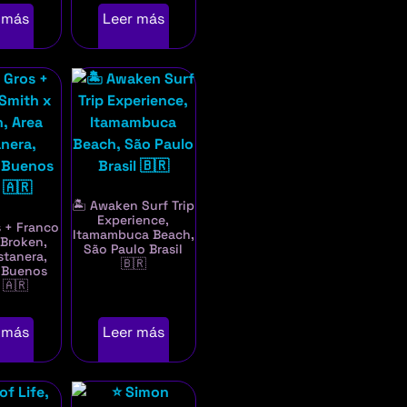
 más
Leer más
🏝️ Awaken Surf Trip
Experience,
s + Franco
Itamambuca Beach,
 Broken,
São Paulo Brasil
stanera,
🇧🇷
 Buenos
 🇦🇷
 más
Leer más