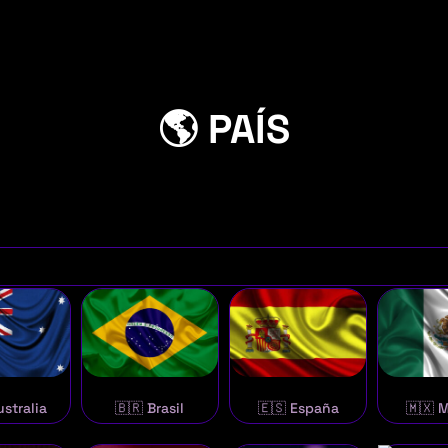
🌎 PAÍS
ustralia
🇧🇷 Brasil
🇪🇸 España
🇲🇽 