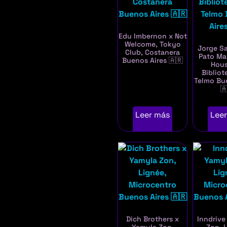
Edu Imbernon x Not
Welcome, Tokyo
Jorge Sa
Club, Costanera
Pato Ma
Buenos Aires 🇦🇷
Hous
Bibliot
Telmo Bu

Leer más
Lee
Dich Brothers x
Inndrive