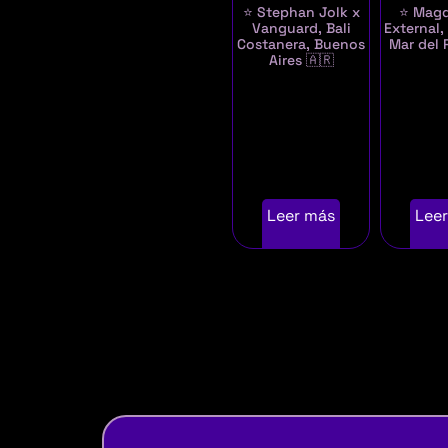
⭐ Stephan Jolk x
⭐ Magd
Vanguard, Bali
External,
Costanera, Buenos
Mar del 
Aires 🇦🇷
Leer más
Lee