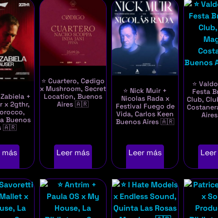
⭐ Cuartero, Cødigo
⭐ Valdo
x Mushroom, Secret
⭐ Nick Muir +
Festa B
Location, Buenos
Zabiela +
Nicolas Rada x
Club, Cl
Aires 🇦🇷
 x 2gthr,
Festival Fuego de
Costaner
orocco,
Vida, Carlos Keen
Aires
ra Buenos
Buenos Aires 🇦🇷
s 🇦🇷
r más
Leer más
Leer más
Leer